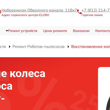
Набережная Обводного канала, 118к7
+7 (812) 214-
Адрес сервисного центра iCLEBO
Горячая линия
Ремонт устройств
Цена ремонта
Вакансии
Контакт
ств
Ремонт Роботов-пылесосов
Восстановление ко
е колеса
оса
-