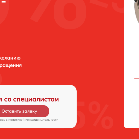
-
 желанию
бращения
я со специалистом
Оставить заявку
есь c
политикой конфиденциальности