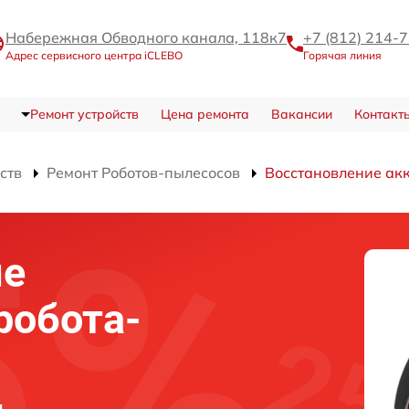
Набережная Обводного канала, 118к7
+7 (812) 214-
Адрес сервисного центра iCLEBO
Горячая линия
Ремонт устройств
Цена ремонта
Вакансии
Контакт
ств
Ремонт Роботов-пылесосов
Восстановление ак
ие
робота-