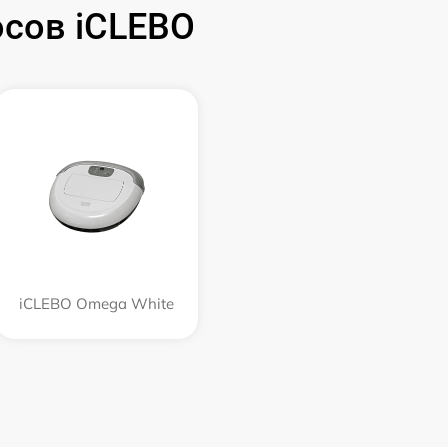
сов iCLEBO
iCLEBO Omega White