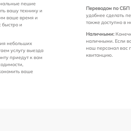
нальные пешие
Переводом по СБП 
ть вашу технику и
удобнее сделать пе
ним ваше время и
также доступно в 
с быстро и
Наличными:
Конечн
наличными. Если в
ия небольших
наш персонал вас 
гаем услугу выезда
квитанцию.
нту приедут к вам
ходимости,
экономить ваше