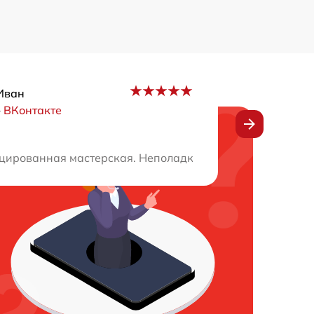
Иван
–
ВКонтакте
ыстро и качественно. Я рекомендую всем это место для 
ированная мастерская. Неполадки устранили оперативн